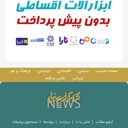
صفحه نخست
سیاسی
اقتصادی
اجتماعی
فرهنگ و هنر
ورزشی
عکس و فيلم
آرشیو مطالب
تماس با ما
درباره ما
پيوندها
جستجوی پيشرفته