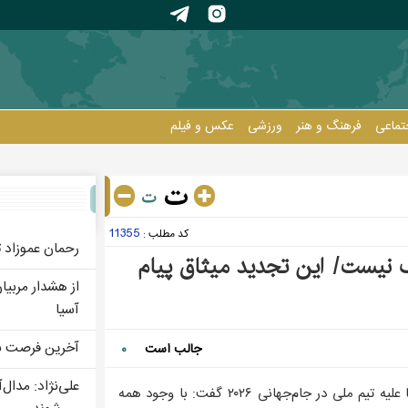
تماعی
فرهنگ و هنر
ورزشی
عکس و فيلم
انان
11355
کد مطلب :
رحمان عموزاد ت
نیست/ این تجدید میثاق پیام
از هشدار مربیا
آسیا
آخرین فرصت بات
جالب است
۰
علی‌نژاد: مدال
رئیس فدراسیون فوتبال با اشاره به کارشکنی‌های گسترده دولت آمریکا علیه تیم ملی در جام‌جهانی ۲۰۲۶ گفت: با وجود همه