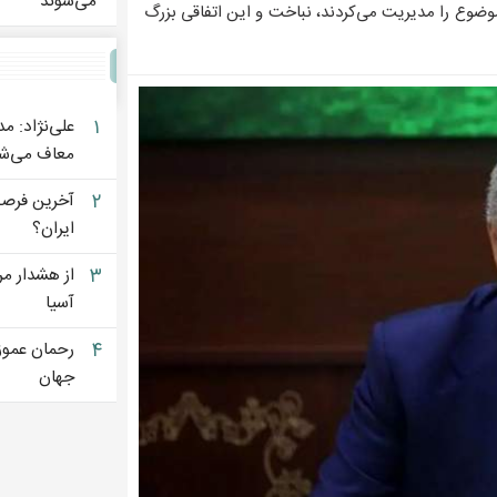
می‌شوند
وضوع را مدیریت می‌کردند، نباخت و این اتفاقی بزرگ
۱
علی‌نژاد: م
معاف می‌شو
۲
آخرین فرصت 
ایران؟
۳
از هشدار مر
آسیا
۴
رحمان عموزا
جهان