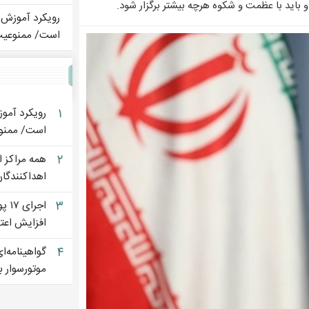
باید با عظمت و شکوه هرچه بیشتر برگزار شود.
رویکرد آموزش 
است/ ممنوعیت 
۱
رویکرد آمو
است/ ممنوع
۲
همه مراکز ا
اهداکنندگا
۳
اجر
افزایش اعتب
۴
گواهینامه‌ای
موتورسوار ب