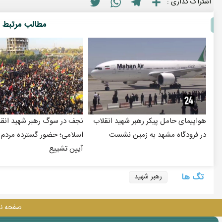
Twitter
WhatsApp
Telegram
Share
اشتراک گذاری :
مطالب مرتبط
هواپیمای حامل پیکر رهبر شهید انقلاب
نجف در سوگ رهبر شهید انق
در فرودگاه مشهد به زمین نشست
اسلامی؛ حضور گسترده مردم ع
آیین تشییع
تگ ها
رهبر شهید
صفحه ن