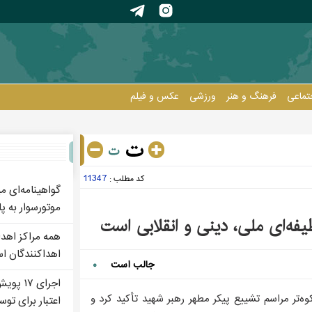
تماعی
فرهنگ و هنر
ورزشی
عکس و فيلم
11347
کد مطلب :
را درک نمی‌کنند
گواهینامه‌ای می
موتورسوار به پ
فه‌ای ملی، دینی و انقلابی است
همه مراکز اهدا
اهداکنندگان ا
جالب است
۰
اجرای 
وه‌تر مراسم تشییع پیکر مطهر رهبر شهید تأکید کرد و
اعتبار برای تو