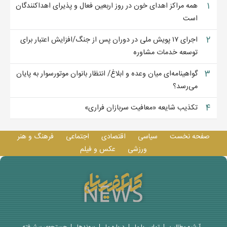
۱
همه مراکز اهدای خون در روز اربعین فعال و پذیرای اهداکنندگان
است
۲
اجرای ۱۷ پویش ملی در دوران پس از جنگ/افزایش اعتبار برای
توسعه خدمات مشاوره
۳
گواهینامه‌ای میان وعده و ابلاغ/ انتظار بانوان موتورسوار به پایان
می‌رسد؟
۴
تکذیب شایعه «معافیت سربازان فراری»
صفحه نخست
سیاسی
اقتصادی
اجتماعی
فرهنگ و هنر
ورزشی
عکس و فيلم
آرشیو مطالب
تماس با ما
درباره ما
پيوندها
جستجوی پيشرفته