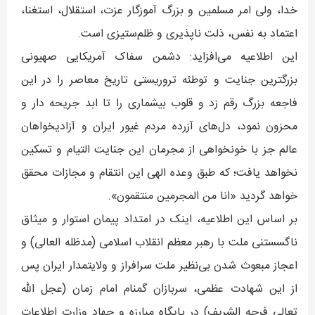
خدا، ولی امر مسلمین و بزرگ آموزگار عزت، استقلال، استغنا،
اعتماد به نفس، ذلت ناپذیری و ظلم‌ستیزی است.
این اطلاعیه می‌افزاید: دشمن سفاک آمریکایی صهیونی
بزرگترین جنایت و توطئه تروریستی تاریخ معاصر را در این
فاجعه بزرگ رقم زد و قلوب بیشماری را تا ابد جریحه دار و
محزون نمود، دل‌های آزرده مردم غیور ایران و آزادیخواهان
عالم جز با خونخواهی از مجرمان این جنایت التیام و تسکین
نخواهد یافت؛ که طبق وعده الهی این انتقام و مجازات محقق
خواهد گردید «انا من المجرمین منتقمون».
بر اساس این اطلاعیه، اینک در امتداد پیمان استوار و میثاق
ناگسستنی ملت با رهبر معظم انقلاب اسلامی (مدظله العالی) و
اعجاز مبعوث شدن بی‌نظیر ملت سرافراز و ولایتمدار ایران پس
از این شهادت عظمی، سربازان گمنام امام زمان (عجل الله
تعالی فرجه الشریف) در پایگاه مبارزه و جهاد وزارت اطلاعات